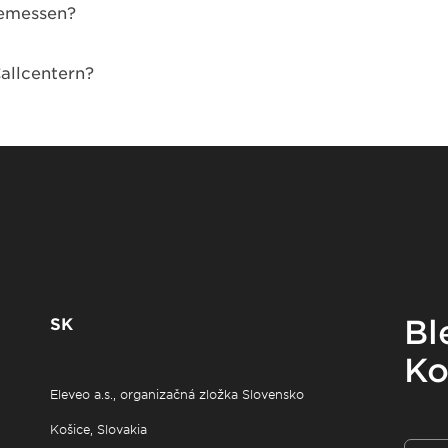
gemessen?
allcentern?
SK
Bl
Ko
Eleveo a.s., organizačná zložka Slovensko
Košice, Slovakia