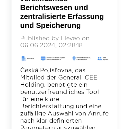
Kontakt
Nachrichten
Was ist Call Center Compliance?
Berichtswesen und
Was ist Call Center Compliance?
QUALITÄTSMANAGEMENT
Karriere
zentralisierte Erfassung
Was ist Call Center Sprachanalyse?
Get a Demo
What is Call Center Workforce
und Speicherung
Contact Center Metriken
Unterstützung
Optimization?
Published by
Eleveo
on
Ausbildung
Sprachanalytik
06.06.2024, 02:28:18
Contact Center-Analyse
DE
EN
Česká Pojisťovna, das
Mitglied der Generali CEE
Holding, benötigte
ein
benutzerfreundliches Tool
für eine klare
Berichterstattung und eine
zufällige Auswahl von
Anrufe
nach klar definierten
Parametern auszuwählen.