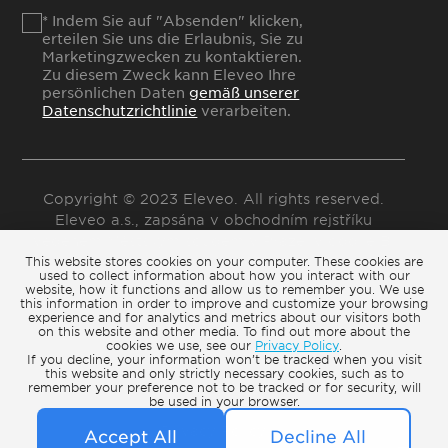
* Indem Sie auf "Absenden" klicken,
erteilen Sie uns die Erlaubnis, Sie zu
Marketingzwecken zu kontaktieren.
Zu diesem Zweck kann Eleveo Ihre
persönlichen Daten
gemäß unserer
Datenschutzrichtlinie
verarbeiten.
Copyright © 2023 Eleveo. All rights reserved.
Eleveo a.s., zapsána v obchodním rejstříku
vedeném Městským soudem v Praze, v oddíle B,
This website stores cookies on your computer. These cookies are
vložka 22865
used to collect information about how you interact with our
website, how it functions and allow us to remember you. We use
this information in order to improve and customize your browsing
experience and for analytics and metrics about our visitors both
on this website and other media. To find out more about the
cookies we use, see our
Privacy Policy
.
Cookie Settings
If you decline, your information won’t be tracked when you visit
this website and only strictly necessary cookies, such as to
remember your preference not to be tracked or for security, will
Terms of Use
be used in your browser.
Privacy Policy
Accept All
Decline All