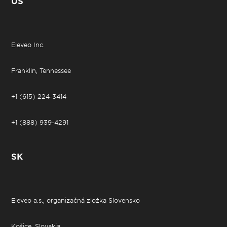
US
Eleveo Inc.
Franklin, Tennessee
+1 (615) 224-3414
+1 (888) 939-4291
SK
Eleveo a.s., organizačná zložka Slovensko
Košice, Slovakia