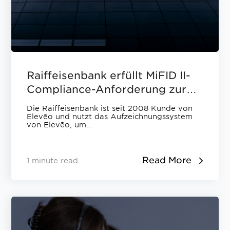
Raiffeisenbank erfüllt MiFID II-
Compliance-Anforderung zur
Erfassung von Mobiltelefonen in
Die Raiffeisenbank ist seit 2008 Kunde von
Rekordzeit mit Elevēo
Elevēo und nutzt das Aufzeichnungssystem
von Elevēo, um...
Read More
1 minute read