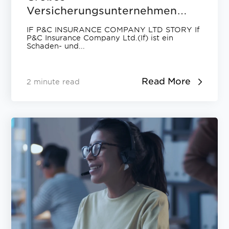
Versicherungsunternehmen
verbessert die Kundenerfahrung
IF P&C INSURANCE COMPANY LTD STORY If
mit ElevēoCall Recording und
P&C Insurance Company Ltd.(If) ist ein
Schaden- und...
QMS
Read More
2 minute read