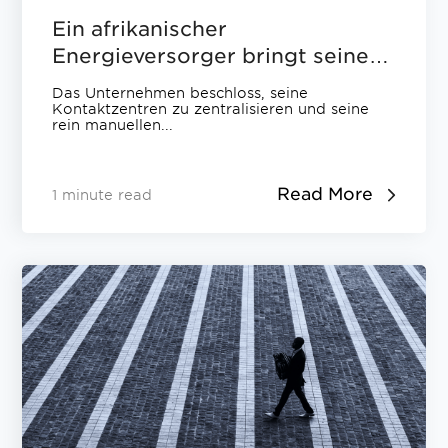
Ein afrikanischer
Energieversorger bringt seinen
QM-Prozess mit ScoreCARD auf
Das Unternehmen beschloss, seine
Vordermann!
Kontaktzentren zu zentralisieren und seine
rein manuellen...
Read More
1 minute read