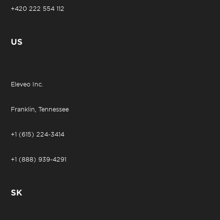
+420 222 554 112
US
Eleveo Inc.
Franklin, Tennessee
+1 (615) 224-3414
+1 (888) 939-4291
SK