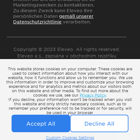
Marketingzwecken zu kontaktieren.
Zu diesem Zweck kann Eleveo Ihre
persönlichen Daten
gemäß unserer
Datenschutzrichtlinie
verarbeiten.
Copyright © 2023 Eleveo. All rights reserved.
Eleveo a.s., zapsána v obchodním rejstříku
vedeném Městským soudem v Praze, v oddíle B,
This website stores cookies on your computer. These cookies are
vložka 22865
used to collect information about how you interact with our
website, how it functions and allow us to remember you. We use
this information in order to improve and customize your browsing
experience and for analytics and metrics about our visitors both
on this website and other media. To find out more about the
cookies we use, see our
Privacy Policy
.
Cookie Settings
If you decline, your information won’t be tracked when you visit
this website and only strictly necessary cookies, such as to
remember your preference not to be tracked or for security, will
Terms of Use
be used in your browser.
Privacy Policy
Accept All
Decline All
Custom Cookies Settings