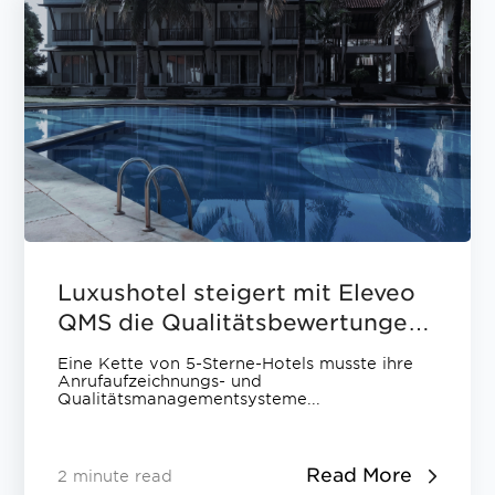
Luxushotel steigert mit Eleveo
QMS die Qualitätsbewertungen
um 15% und reduziert AHT um
Eine Kette von 5-Sterne-Hotels musste ihre
25%
Anrufaufzeichnungs- und
Qualitätsmanagementsysteme...
Read More
2 minute read