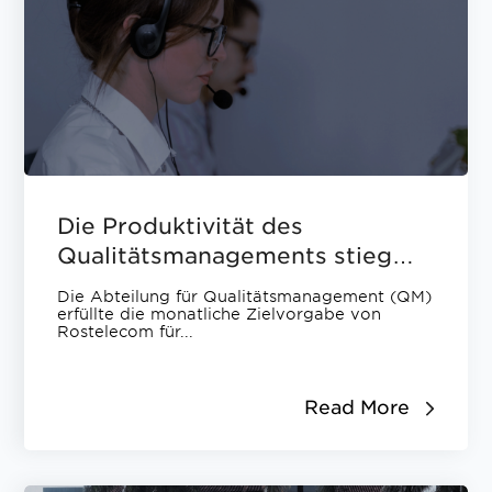
Die Produktivität des
Qualitätsmanagements stieg
mit Elevēo! innerhalb eines
Die Abteilung für Qualitätsmanagement (QM)
Jahres um 20 %.
erfüllte die monatliche Zielvorgabe von
Rostelecom für...
Read More