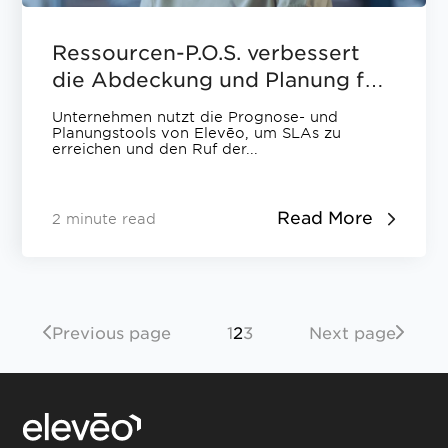
Ressourcen-P.O.S. verbessert
die Abdeckung und Planung für
verteilte Agententeams mit
Unternehmen nutzt die Prognose- und
Elevēo
Planungstools von Elevēo, um SLAs zu
erreichen und den Ruf der...
Read More
2 minute read
Previous page
1
2
3
Next page