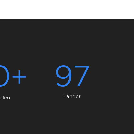
0
97
Länder
nden