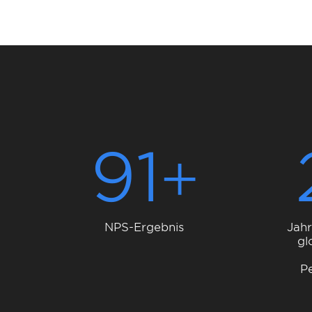
91
NPS-Ergebnis
Jah
gl
P