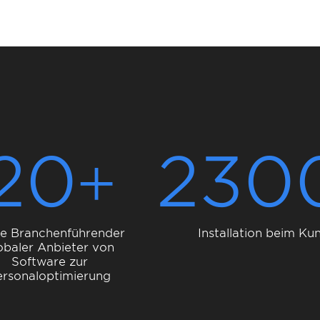
20
230
re Branchenführender
Installation beim Ku
obaler Anbieter von
Software zur
ersonaloptimierung